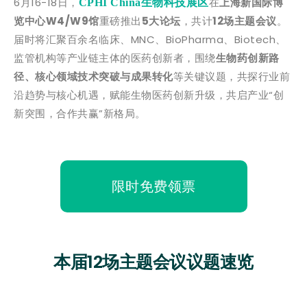
6月16-18日，
在
上海新国际博
CPHI China生物科技展区
览中心W4/W9馆
重磅推出
5大论坛
，共计
12场主题会议
。
届时将汇聚百余名临床、MNC、BioPharma、Biotech、
监管机构等产业链主体的医药创新者，围绕
生物药创新路
径、核心领域技术突破与成果转化
等关键议题，共探行业前
沿趋势与核心机遇，赋能生物医药创新升级，共启产业“创
新突围，合作共赢”新格局。
限时免费领票
本届12场主题会议议题速览