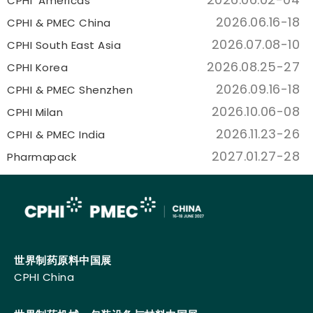
CPHI Americas
2026.06.16-18
CPHI & PMEC China
2026.07.08-10
CPHI South East Asia
2026.08.25-27
CPHI Korea
2026.09.16-18
CPHI & PMEC Shenzhen
2026.10.06-08
CPHI Milan
2026.11.23-26
CPHI & PMEC India
2027.01.27-28
Pharmapack
世界制药原料中国展
CPHI China