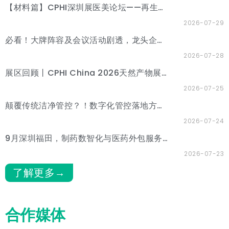
【材料篇】CPHI深圳展医美论坛——再生材料与功效护肤分论坛
2026-07-29
必看！大牌阵容及会议活动剧透，龙头企业齐聚CPHI深圳展！
2026-07-28
展区回顾丨CPHI China 2026天然产物展区圆满收官，9月深圳精彩继续
2026-07-25
颠覆传统洁净管控？！数字化管控落地方案，CPHI深圳展一站式解锁
2026-07-24
9月深圳福田，制药数智化与医药外包服务展区焕新来袭，聚焦“AI+CXO”高端生态圈
2026-07-23
了解更多→
合作媒体