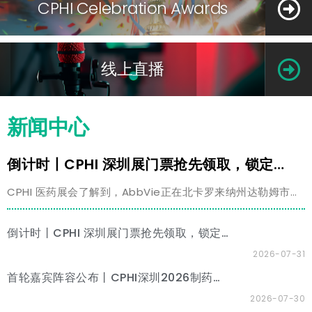
CPHI Celebration Awards
线上直播
新闻中心
倒计时丨CPHI 深圳展门票抢先领取，锁定行业风口！
CPHI 医药展会了解到，AbbVie正在北卡罗来纳州达勒姆市建
设一个耗资14亿美元的新生产园区，作为其在美国的小容量注
射剂卓越制造中心。
倒计时丨CPHI 深圳展门票抢先领取，锁定行业风口！
2026-07-31
首轮嘉宾阵容公布丨CPHI深圳2026制药高质量发展大会暨第五届天然产物合成和药物先进制造方法国际研讨会
2026-07-30