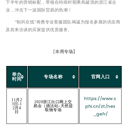
下半年的营销标配，带领在特殊时期乘风破浪的浙江省企
业，冲击下一波国际贸易的热潮！
“制药在线”将携专业客服团队竭诚为报名参展的供应商
及前来洽谈的买家提供优质服务。
【
本周专场】
举办
专场名称
官网入口
时间
https://www.c
11月2
2020浙江出口网上交
3日-1
phi.cn/zt/nex
易会（德法站–天然提
2月4
取物专场
日
_gefr/