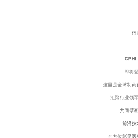
阔
CPHI
即将
这里是全球制药
汇聚行业领
共同擘
前沿技
全方位彰显医