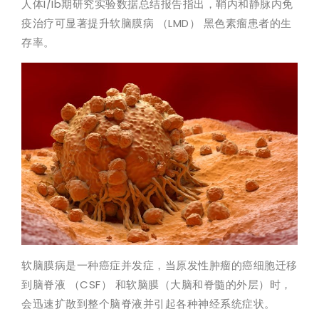
人体I/Ib期研究实验数据总结报告指出，鞘内和静脉内免
疫治疗可显著提升软脑膜病 （LMD） 黑色素瘤患者的生
存率。
软脑膜病是一种癌症并发症，当原发性肿瘤的癌细胞迁移
到脑脊液 （CSF） 和软脑膜（大脑和脊髓的外层）时，
会迅速扩散到整个脑脊液并引起各种神经系统症状。