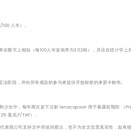
100 人年）。
率在数字上相似（每100人年发病率为2.02例），并且在统计学上
的盲法阶段，并向所有感染的参与者提供开放标签的来那卡帕韦。
女中，每年两次皮下注射 lenacapavir 用于暴露前预防 （Pr
5 毫克;F/TAF）。
，不代表我公司支持文中所述的观点，也不为全文负责真实性，如有