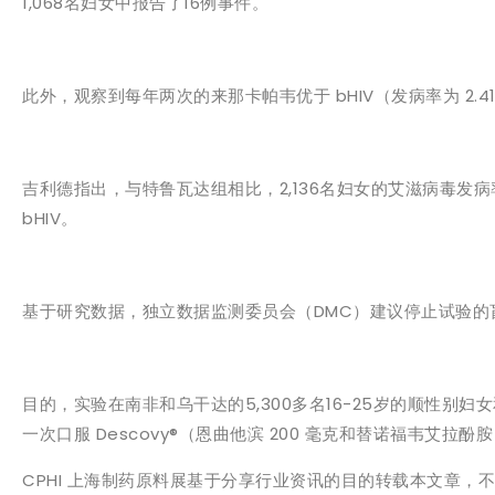
1,068名妇女中报告了16例事件。
此外，观察到每年两次的来那卡帕韦优于 bHIV（发病率为 2.41/
吉利德指出，与特鲁瓦达组相比，2,136名妇女的艾滋病毒发病
bHIV。
基于研究数据，独立数据监测委员会（DMC）建议停止试验
目的，实验在南非和乌干达的5,300多名16-25岁的顺性别妇女和少
一次口服 Descovy®（恩曲他滨 200 毫克和替诺福韦艾拉酚胺 2
CPHI 上海制药原料展基于分享行业资讯的目的转载本文章