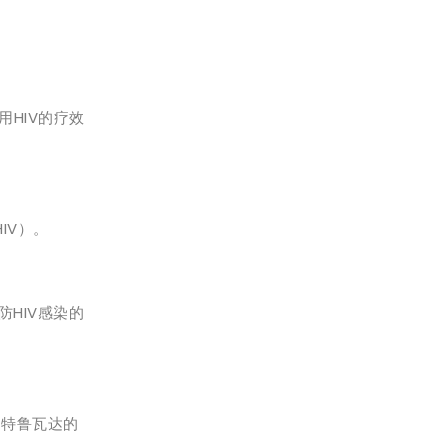
用HIV的疗效
HIV）。
防HIV感染的
定的特鲁瓦达的