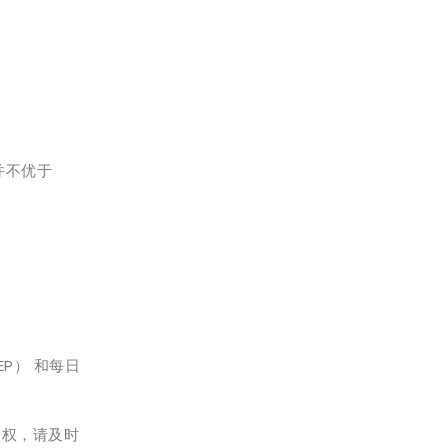
并不优于
EP） 和每日
侵权，请及时