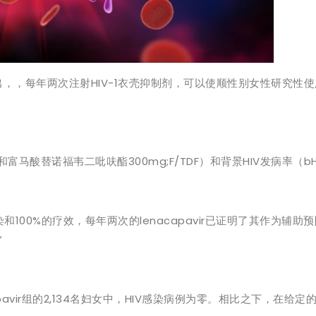
结果得出，，每年两次注射HIV-1衣壳抑制剂，可以使顺性别女性研究性使
mg和富马酸替诺福韦二吡呋酯300mg;F/TDF）和背景HIV发病率（b
染和100%的疗效，每年两次的lenacapavir已证明了其作为辅助预
”
pavir组的2,134名妇女中，HIV感染病例为零。相比之下，在给