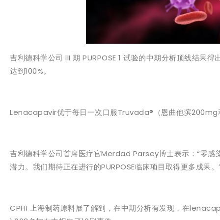
吉利德科学公司 III 期 PURPOSE 1 试验的中期分析顶线
达到100%。
Lenacapavir优于每日一次口服Truvada®（恩曲他滨200
吉利德科学公司首席医疗官Merdad Parsey博士表示：“零感
潜力。我们期待正在进行的PURPOSE临床项目取得更多成果。
CPHI 上海制药原料展了解到，在中期分析有发现，在lenaca