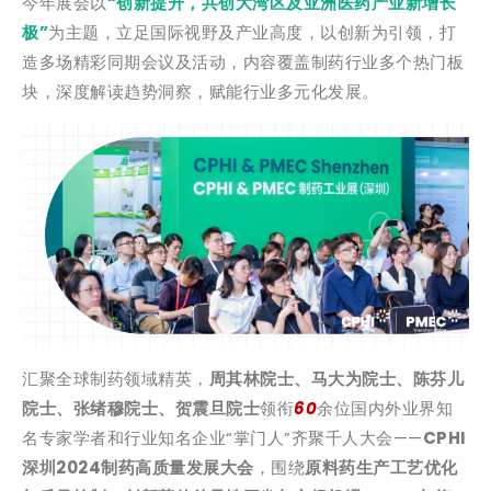
今年展会以
“创新提升，共创大湾区及亚洲医药产业新增长
极”
为主题，立足国际视野及产业高度，以创新为引领，打
造多场精彩同期会议及活动，内容覆盖制药行业多个热门板
块，深度解读趋势洞察，赋能行业多元化发展。
汇聚全球制药领域精英，
周其林院士、马大为院士、陈芬儿
院士、张绪穆院士、贺震旦院士
领衔
60
余位国内外业界知
名专家学者和行业知名企业“掌门人”齐聚千人大会——
CPHI
深圳2024制药高质量发展大会
，围绕
原料药生产工艺优化