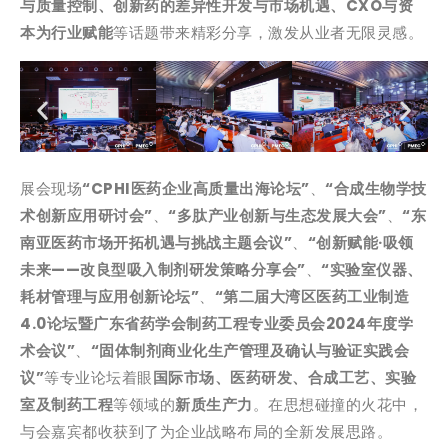
与质量控制、创新药的差异性开发与市场机遇、CXO与资
本为行业赋能
等话题带来精彩分享，激发从业者无限灵感。
展会现场
“CPHI医药企业高质量出海论坛”
、
“合成生物学技
术创新应用研讨会”
、
“多肽产业创新与生态发展大会”
、
“东
南亚医药市场开拓机遇与挑战主题会议”
、
“创新赋能·吸领
未来——改良型吸入制剂研发策略分享会”
、
“实验室仪器、
耗材管理与应用创新论坛”
、
“第二届大湾区医药工业制造
4.0论坛暨广东省药学会制药工程专业委员会2024年度学
术会议”
、
“固体制剂商业化生产管理及确认与验证实践会
议”
等专业论坛着眼
国际市场、医药研发、合成工艺、实验
室及制药工程
等领域的
新质生产力
。在思想碰撞的火花中，
与会嘉宾都收获到了为企业战略布局的全新发展思路。