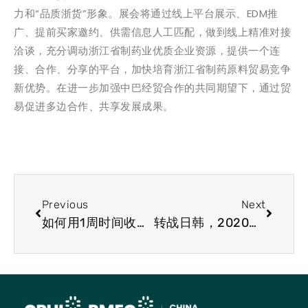
力和“品质浙货”形象。展会将通过线上平台展示、EDM推
广、提前买家邀约、供需信息人工匹配，做到线上精准对接
洽谈，充分调动浙江省制药业优质企业资源，提供一个连
接、合作、分享的平台，加快培育浙江省制药原料贸易竞争
新优势。在进一步加强中巴经贸合作的共同期望下，通过贸
易促进多边合作、共享发展成果。
Previous
Next
如何用1周时间收获一整年采购大单？2020浙江出口网上交易会6月8-12日专场入口开启
转战日韩，2020浙江出口网上交易会（日、韩站-制药原料专场）火热开启!