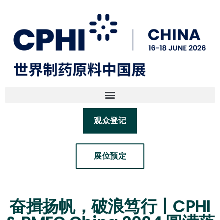
观众登记
展位预定
奋揖扬帆，破浪笃行丨CPHI