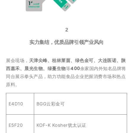
2
实力集结，优质品牌引领产业风向
展会现场，
天津尖峰、桂林莱茵、绿色金可、大连医诺、陕
西嘉禾、晨光生物、绿蔓生物
等
400
余家国内外知名品牌将
同台展示拳头产品，助力功能食品企业把握消费市场和热点
原料。
E4D10
BGG云彩金可
E5F20
KOF-K Kosher犹太认证