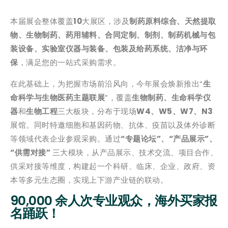
本届展会整体覆盖
10
大展区，涉及
制药原料综合、天然提取
物、生物制药、药用辅料、合同定制、制剂、制药机械与包
装设备、实验室仪器与装备、包装及给药系统、洁净与环
保
，满足您的一站式采购需求。
在此基础上，为把握市场前沿风向，今年展会焕新推出“
生
命科学与生物医药主题联展
”，覆盖
生物制药、生命科学仪
器
和
生物工程
三大板块，分布于现场
W4、W5、W7、N3
展馆。同时特邀细胞和基因药物、抗体、疫苗以及体外诊断
等领域代表企业参观采购。通过
“专题论坛”、“产品展示”、
“供需对接”
三大模块，从产品展示、技术交流、项目合作、
供采对接等维度，构建起一个科研、临床、企业、政府、资
本等多元生态圈，实现上下游产业链的联动。
90,000 余人次专业观众，海外买家报
名踊跃！