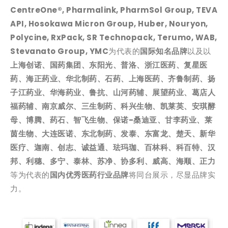
CentreOne®, Pharmalink, PharmSol Group, TEVA
API, Hosokawa Micron Group, Huber, Nouryon,
Polycine, RxPack, SR Technopack, Terumo, WAB,
Stevanato Group, YMC
为代表的
国际知名品牌
以及以
上海创诺、国药集团、东阳光、普洛、浙江医药、复星医
药、海正药业、华北制药、石药、上海医药、齐鲁制药、扬
子江药业、华海药业、鲁抗、山河药辅、展望药业、葛店人
福药辅、南京威尔、三生制药、科兴生物、凯莱英、安琪酵
母、博腾、药石、智飞生物、保诺-桑迪亚、甘李药业、莱
茵生物、大连医诺、东北制药、发泰、东富龙、楚天、新华
医疗、迦南、创志、诚益通、珐玛珈、百林科、科百特、汉
邦、利穗、多宁、泰林、苏净、协多利、威高、海顺、正力
等为代表的
国内优秀医药行业品牌
将同台展示，尽显品牌实
力。