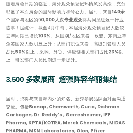
随着展会日期的临近，海外观众预登记热情愈发高涨，充分
彰显了本次展会的国际影响力和号召力。届时，来自
140余
个国家与地区的9
0,000人次专业观众
将共同见证这一行业
盛事！据统计，截至4月中旬，本届海外观众预登记人数较
去年同期已增长
103%
。从国别/地区来看，欧盟、东南亚等
免签国家人数明显上升；从部门职位来看，高级别管理人员
占比
50%
以上，采购、外贸、供应链相关部门占比
23%
以
上，研发部门人员比例进一步提升。
3,500 多家展商 超强阵容华丽集结
届时，您将与来自海内外的知名、新秀参展品牌面对面沟通
交流。包括
Bionap, Chemwerth, Curia, Dishman
Carbogen, Dr. Reddy’s , Gerresheimer, IFF
Pharma, KPTA/KOTRA, Merck Chemicals, MIDAS
PHARMA, MSN Laboratories, Olon, Pfizer