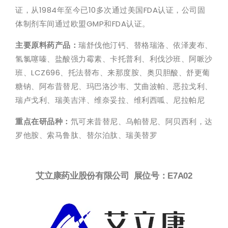
证，从1984年至今已10多次通过美国FDA认证，公司固
体制剂车间通过欧盟GMP和FDA认证。
主要原料药产品：
瑞舒伐他汀钙、替格瑞洛、依泽麦布、
氢氯噻嗪、盐酸强力霉素、卡托普利、利伐沙班、阿哌沙
班、LCZ696、托法替布、来那度胺、奥贝胆酸、舒更葡
糖钠、阿布昔替尼、玛巴洛沙韦、艾曲波帕、恶拉戈利、
瑞卢戈利、瑞美吉泮、维奈妥拉、维利西呱、尼拉帕尼
重点在研品种：
氘可来昔替尼、乌帕替尼、阿贝西利，达
罗他胺、索马鲁肽、替尔泊肽、瑞美替罗
艾立康药业股份有限公司 展位号：E7A02