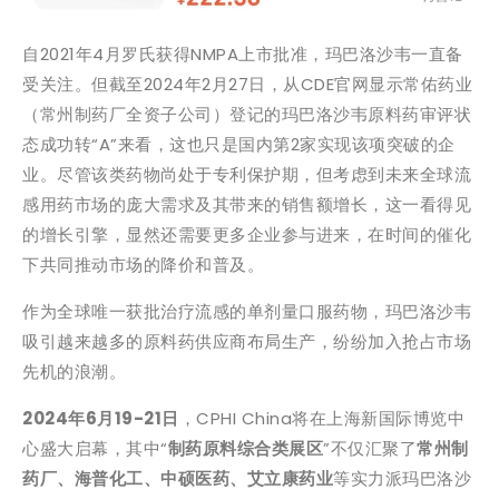
自2021年4月罗氏获得NMPA上市批准，玛巴洛沙韦一直备
受关注。但截至2024年2月27日，从CDE官网显示常佑药业
（常州制药厂全资子公司）登记的玛巴洛沙韦原料药审评状
态成功转“A”来看，这也只是国内第2家实现该项突破的企
业。尽管该类药物尚处于专利保护期，但考虑到未来全球流
感用药市场的庞大需求及其带来的销售额增长，这一看得见
的增长引擎，显然还需要更多企业参与进来，在时间的催化
下共同推动市场的降价和普及。
作为全球唯一获批治疗流感的单剂量口服药物，玛巴洛沙韦
吸引越来越多的原料药供应商布局生产，纷纷加入抢占市场
先机的浪潮。
2024年6月19-21日
，CPHI China将在上海新国际博览中
心盛大启幕，其中“
制药原料综合类展区
”不仅汇聚了
常州制
药厂、海普化工、中硕医药、艾立康药业
等实力派玛巴洛沙