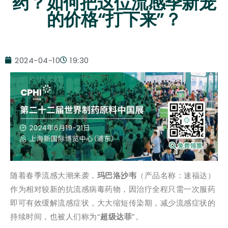
药？如何把这位流感季新宠
的价格“打下来”？
2024-04-10
19:30
随着春季流感大潮来袭，
玛巴洛沙韦
（产品名称：速福达）
作为相对较新的抗流感病毒药物，因治疗全程只需一次服药
即可有效缓解流感症状，大大缩短传染期，减少流感症状的
持续时间，也被人们称为“
超级达菲
”。