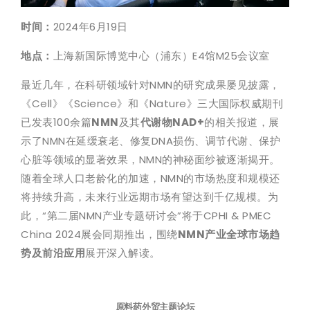
时间：
2024年6月19日
地点：
上海新国际博览中心（浦东）E4馆M25会议室
最近几年，在科研领域针对NMN的研究成果屡见披露，
《Cell》《Science》和《Nature》三大国际权威期刊
已发表100余篇
NMN
及其
代谢物NAD+
的相关报道，展
示了NMN在延缓衰老、修复DNA损伤、调节代谢、保护
心脏等领域的显著效果，NMN的神秘面纱被逐渐揭开。
随着全球人口老龄化的加速，NMN的市场热度和规模还
将持续升高，未来行业远期市场有望达到千亿规模。为
此，“第二届NMN产业专题研讨会”将于CPHI & PMEC
China 2024展会同期推出，围绕
NMN产业全球市场趋
势及前沿应用
展开深入解读。
原料药外贸主题论坛