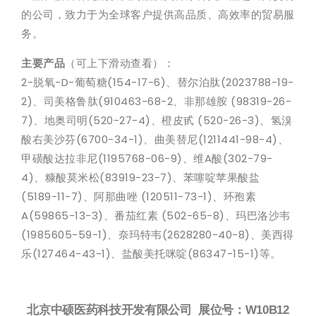
的公司，致力于为全球客户提供高品质、高效率的贸易服
务。
主要产品
（可上下滑动查看）：
2-脱氧-D-葡萄糖(154-17-6)、替尔泊肽(2023788-19-
2)、司美格鲁肽(910463-68-2、非那雄胺 (98319-26-
7)、地奥司明(520-27-4)、橙皮甙 (520-26-3)、氢溴
酸右美沙芬(6700-34-1)、曲美替尼(1211441-98-4)、
甲磺酸达拉非尼(1195768-06-9)、维A酸(302-79-
4)、糠酸莫米松(83919-23-7)、苯噻啶苹果酸盐
(5189-11-7)、阿那曲唑 (120511-73-1)、环孢素
A(59865-13-3)、番茄红素 (502-65-8)、玛巴洛沙韦
(1985605-59-1)、奈玛特韦(2628280-40-8)、美西得
乐(127464-43-1)、盐酸美托咪啶(86347-15-1)等。
北京中硕医药科技开发有限公司
展位号：W10B12