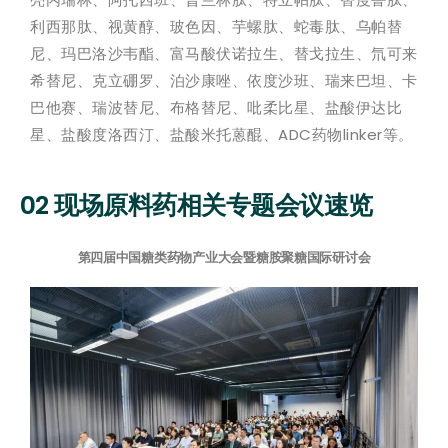
利西那肽、视黄醇、玻色因、芋螺肽、蛇毒肽、乌帕替
尼、玛巴洛沙韦酯、富马酸伏诺拉生、替戈拉生、氘可来
希替尼、克立硼罗、泊沙康唑、依度沙班、瑞来巴坦、卡
巴他赛、瑞波替尼、布格替尼、吡柔比星、盐酸伊达比
星、盐酸度洛西汀、盐酸米托蒽醌、ADC药物linker等。
02 现场原料药相关专题会议速览
第四届中国糖类药物产业大会暨糖胺聚糖国际研讨会