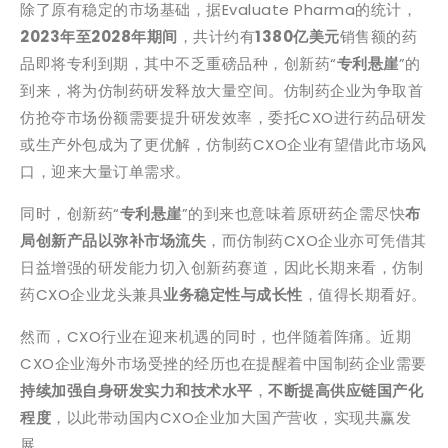
除了原有稳定的市场基础，据Evaluate Pharma的统计，
2023年至2028年期间
，共计约有
1380亿美元
销售额的药
品即将专利到期，其中不乏重磅品种，创新药“
专利悬崖
”的
到来，将为仿制药研发释放大量空间。仿制药企业为争取首
仿抢夺市场份额需要提升研发效率，委托CXO进行药品研发
或生产外包成为了更优解，仿制药CXO企业有望借此市场风
口，迎来大量订单需求。
同时，创新药“
专利悬崖
”的到来也意味着原研药企需尽快
布
局创新产品以弥补市场流失
，而仿制药CXO企业亦可凭借其
日益增强的研发能力切入创新药赛道，因此长期来看，仿制
药CXO企业龙头兼具
业务稳定性与成长性
，值得长期看好。
然而，CXO行业在迎来机遇的同时，也伴随着阵痛。近期
CXO企业海外市场受挫的经历也在提醒着中国制药企业需要
持续加强自身研发实力和技术水平
，
不断提高供应链国产化
程度
，以此带动国内CXO企业加大国产营收，实现共赢发
展。