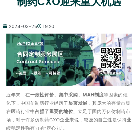
制药CXO迎来重大机遇
2024-03-25
19:20
近年来，在
一致性评价、集中采购、MAH制度
等因素的催
化下，中国仿制药行业经历了
显著发展
，其庞大的存量市场
在医药行业中
占据了重要的地位
。立足于国内万亿仿制药市
场，对于许多仿制药CXO企业来说，较强的自主性是保持业
绩稳定性强有力的“定心丸”。