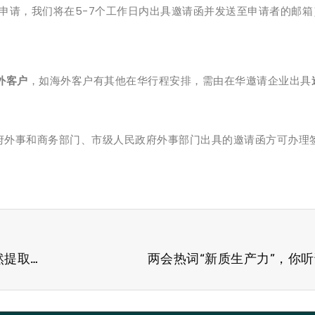
申请，我们将在5-7个工作日内出具邀请函并发送至申请者的邮箱
外客户
，如海外客户有其他在华行程安排，需由在华邀请企业出具
府外事和商务部门、市级人民政府外事部门出具的邀请函方可办理
【新展商 新面貌】70+新展商亮相CPHI China天然提取物展区，超强阵容抢先预览
两会热词“新质生产力”，你