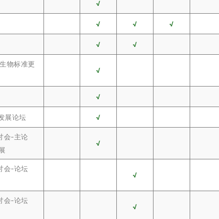
√
√
√
√
√
√
微生物标准更
√
√
术发展论坛
√
讨会-主论
√
展
讨会-论坛
√
讨会-论坛
√