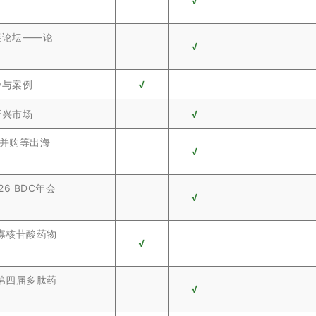
√
展论坛——论
√
势与案例
√
新兴市场
√
/并购等出海
√
6 BDC年会
√
：寡核苷酸药物
√
：第四届多肽药
√