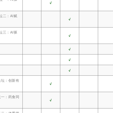
√
坛二：AI赋
√
坛三：AI驱
√
√
√
√
论坛：创新有
√
坛一：药食同
√