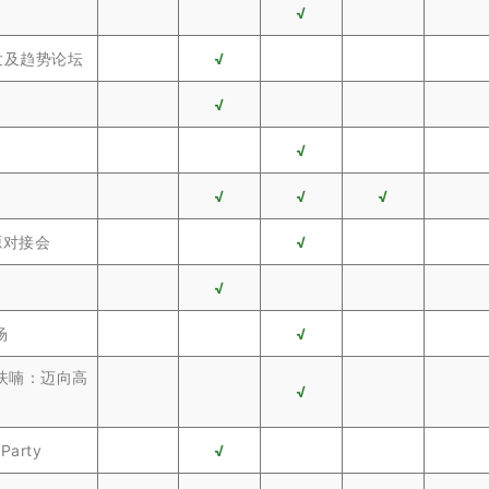
√
发及趋势论坛
√
√
√
√
√
√
源对接会
√
√
场
√
四氢呋喃：迈向高
√
 Party
√