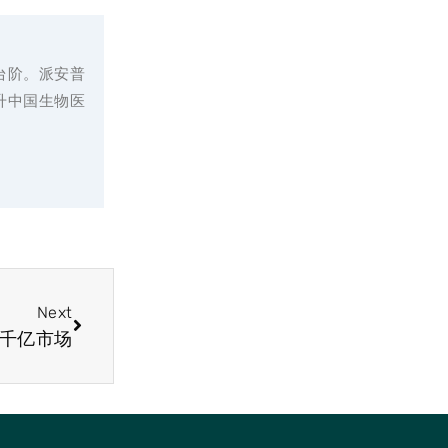
台阶。派安普
升中国生物医
Next
个千亿市场