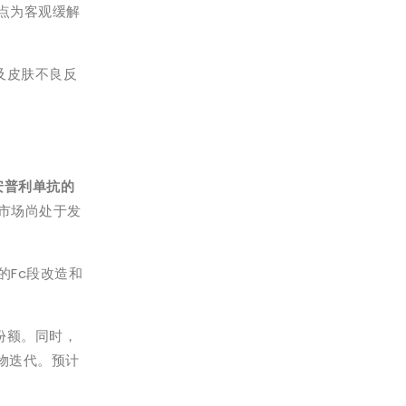
终点为客观缓解
。
及皮肤不良反
安普利单抗的
物市场尚处于发
的Fc段改造和
份额。同时，
物迭代。预计