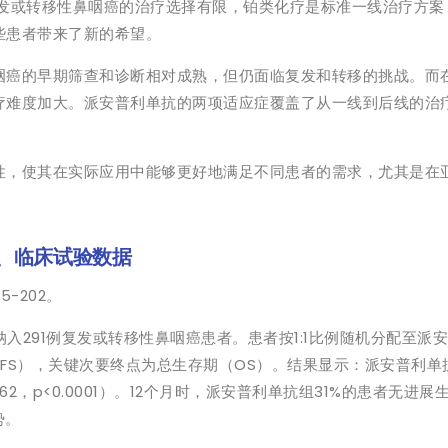
发或转移性鼻咽癌的治疗选择有限，铂类化疗是标准一线治疗方案
些患者带来了新的希望。
咽癌的早期筛查和诊断相对成熟，但仍面临复发和转移的挑战。而
疗难度加大。派安普利单抗的两项适应症覆盖了从一线到后线的治
性，使其在实际应用中能够更好地满足不同患者的需求，尤其是在
3、临床试验数据
-202。
，共纳入291例复发或转移性鼻咽癌患者。患者按1:1比例随机分配至派
S），关键次要终点为总生存期（OS）。结果显示：派安普利单抗
3, 0.62，p<0.0001）。12个月时，派安普利单抗组31%的患者无进
势。