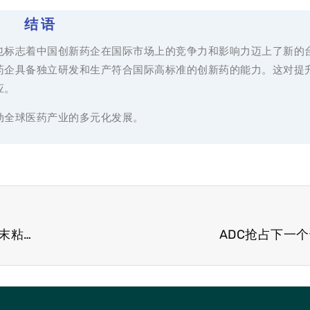
结 语
也标志着中国创新药企在国际市场上的竞争力和影响力迈上了新的
药企具备独立研发和生产符合国际高标准的创新药的能力。这对提
应。
动全球医药产业的多元化发展。
CPHI 原料药展快讯 自动颗粒图像分析可以优化粉末粘附力测量
ADC抢占下一