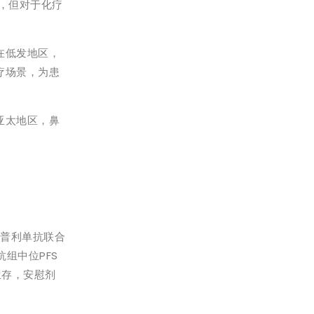
，但对于化疗
在低发地区，
疗场景，为患
亚太地区，鼻
安普利单抗联合
组中位PFS
展生存，安慰剂