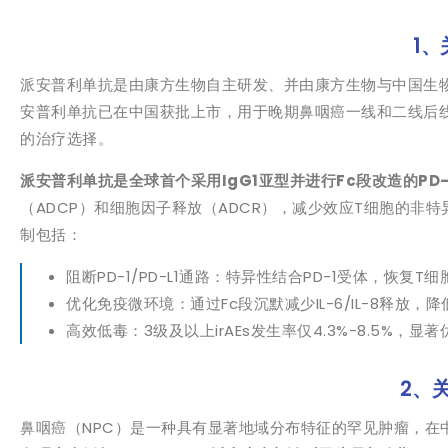
1
派安普利单抗是由康方生物自主研发、并由康方生物与中国生
安普利单抗已在中国获批上市，用于晚期鼻咽癌一线和二线后
的治疗选择。
派安普利单抗是全球首个采用IgG1亚型并进行Fc段改造的PD-
（ADCP）和细胞因子释放（ADCR），减少效应T细胞的
制包括：
阻断PD-1/PD-L1通路：特异性结合PD-1受体，恢复
优化免疫微环境：通过Fc段沉默减少IL-6/IL-8释放，降
高效低毒：3级及以上irAEs发生率仅4.3%-8.5%，显著
2、
鼻咽癌（NPC）是一种具有显著地域分布特征的罕见肿瘤，在