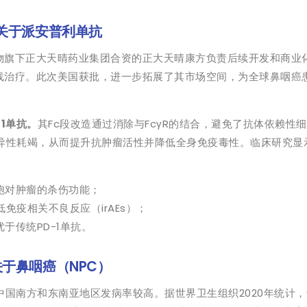
、关于派安普利单抗
物旗下正大天晴药业集团合资的正大天晴康方负责后续开发和商业
线治疗。此次美国获批，进一步拓展了其市场空间，为全球鼻咽癌
1单抗。
其Fc段改造通过消除与FcγR的结合，避免了抗体依赖性
非特异性耗竭，从而提升抗肿瘤活性并降低全身免疫毒性。临床研究显
T细胞对肿瘤的杀伤功能；
低免疫相关不良反应（irAEs）；
优于传统PD-1单抗。
关于鼻咽癌（NPC）
中国南方和东南亚地区发病率较高。据世界卫生组织2020年统计，