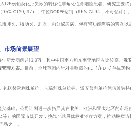
验，纳入125例铂类化疗失败的转移性非角化性鼻咽癌患者。研究主要
 CI:20, 37），中位DOR未达到（95% CI:9.2，不可估计）
包括肺炎、结肠炎、肝炎、内分泌疾病、伴有肾功能障碍的肾炎以
4、市场前景展望
年新发病例超13.3万，其中中国南方和东南亚地区占比较高。
派
程管理方案。
目前，全球范围内针对鼻咽癌的PD-1/PD-L1单抗药
治疗，包括替雷利珠单抗、卡瑞利珠单抗等。派安普利单抗凭借其独特
坚实基础。公司计划进一步拓展其在北美、欧洲和亚太地区的市场
DC等）的国际市场开发，挑战全球最优标准治疗方案，推动肿瘤药
军产品之一。