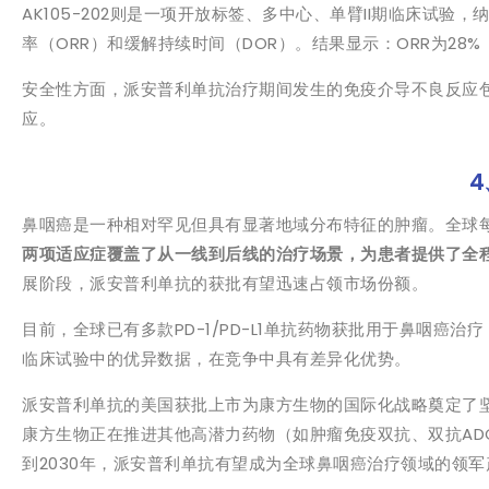
AK105-202则是一项开放标签、多中心、单臂II期临床试
率（ORR）和缓解持续时间（DOR）。结果显示：ORR为28%（95%
安全性方面，派安普利单抗治疗期间发生的免疫介导不良反应
应。
鼻咽癌是一种相对罕见但具有显著地域分布特征的肿瘤。全球每
两项适应症覆盖了从一线到后线的治疗场景，为患者提供了全
展阶段，派安普利单抗的获批有望迅速占领市场份额。
目前，全球已有多款PD-1/PD-L1单抗药物获批用于鼻咽癌
临床试验中的优异数据，在竞争中具有差异化优势。
派安普利单抗的美国获批上市为康方生物的国际化战略奠定了
康方生物正在推进其他高潜力药物（如肿瘤免疫双抗、双抗A
到2030年，派安普利单抗有望成为全球鼻咽癌治疗领域的领