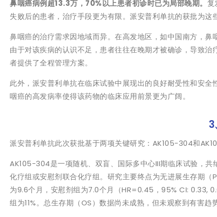
鼻咽癌病例超13.3万，70%以上患者初诊时已为局部晚期。
复
失败后的患者，治疗手段更为有限。派安普利单抗的获批为这
鼻咽癌的治疗需求因地域而异。在高发地区，如中国南方，鼻
由于对该疾病的认识不足，患者往往在晚期才被确诊，导致治
者提供了全程管理方案。
此外，派安普利单抗在临床试验中展现出的良好耐受性和安全
咽癌的高发病率使得该药物的临床应用前景更为广阔。
派安普利单抗此次获批基于两项关键研究：AK105-304和AK105
AK105-304是一项随机、双盲、国际多中心III期临床试验
化疗组或安慰剂联合化疗组。研究主要终点为无进展生存期（PF
为9.6个月，安慰剂组为7.0个月（HR=0.45，95% CI: 0.3
组为11%。总生存期（OS）数据尚未成熟，但未观察到有害趋