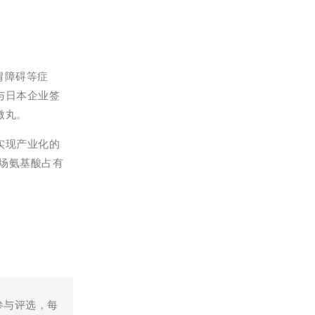
胃障碍等症
与日本企业签
微丸。
实现产业化的
场氨基酸占有
参与评选，每