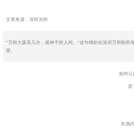
文章来源：深圳光明
“万和大厦高几许，瘟神不扰人间。”这句镌刻在深圳万和制药
望。
如何让
是
在国