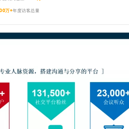
00万+
年度访客总量