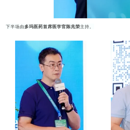
下半场由
多玛医药首席医学官陈兆荣
主持。