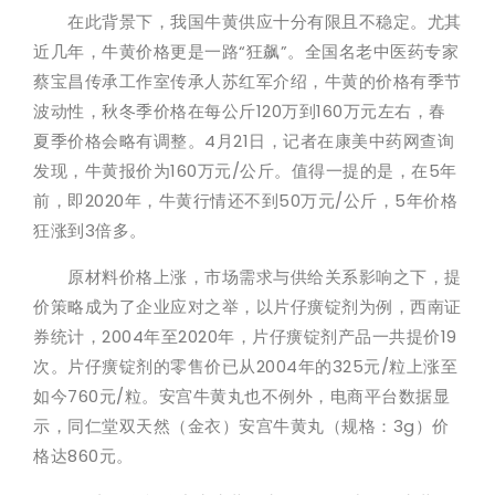
在此背景下，我国牛黄供应十分有限且不稳定。尤其
近几年，牛黄价格更是一路“狂飙”。全国名老中医药专家
蔡宝昌传承工作室传承人苏红军介绍，牛黄的价格有季节
波动性，秋冬季价格在每公斤120万到160万元左右，春
夏季价格会略有调整。4月21日，记者在康美中药网查询
发现，牛黄报价为160万元/公斤。值得一提的是，在5年
前，即2020年，牛黄行情还不到50万元/公斤，5年价格
狂涨到3倍多。
原材料价格上涨，市场需求与供给关系影响之下，提
价策略成为了企业应对之举，以片仔癀锭剂为例，西南证
券统计，2004年至2020年，片仔癀锭剂产品一共提价19
次。片仔癀锭剂的零售价已从2004年的325元/粒上涨至
如今760元/粒。安宫牛黄丸也不例外，电商平台数据显
示，同仁堂双天然（金衣）安宫牛黄丸（规格：3g）价
格达860元。