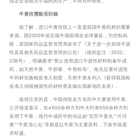
指定企业相关中成药的生产，不得对外销售。
牛黄供需能否归稳
据了解，进口牛黄传统上一直是我国牛黄药材的重要
来源。因2000年前后疯牛病疫情在全球蔓延，为控制风
险，原国家药品监督管理局发布了《关于进一步加强牛源
性及其相关药品监督管理的公告》（国药监注〔2002〕
238号），明确要求“禁止使用进口牛源性材料制备中成
药，如天然牛黄、牛胆膏、牛骨粉等”。海关总署对进境
中药材实施检疫准入制度，天然牛黄未列入《获得我国检
疫准入动植物源性药材种类及输出国家地区名录》。
值得注意的是，中国传统名方名药中大量使用牛黄。
公开报道显示，在4500余种方剂中大约有650余种方剂
采用了牛黄，现代中成药中的珍品如“安宫牛黄丸”“片仔
癀”“牛黄清心丸”等都是以牛黄为主要原料，下游市场需
求旺盛。