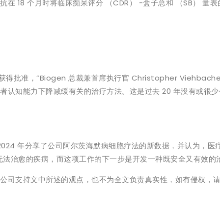
在 18 个月时将临床痴呆评分 （CDR） -盒子总和 （SB） 量
准，”Biogen 总裁兼首席执行官 Christopher Viehbach
早期患者认知能力下降减缓有关的治疗方法。这是过去 20 年没有或很
nova 博士在 2024 年分享了公司阿尔茨海默病细胞疗法的新数据，并认为
无法治愈的疾病，而这项工作的下一步是开发一种既安全又有效的
表我公司支持文中所述的观点，也不为全文负责真实性，如有侵权，