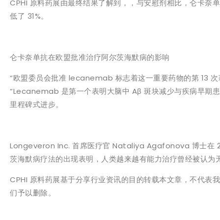
CPHI 原料药展由最终结果了解到，，与安慰剂相比，仑卡奈单抗
低了 31%。
仑卡奈单抗在欧盟批准治疗阿尔茨海默病的影响
“欧盟委员会批准 lecanemab 标志着这一重要药物的第 13 次获得批
“Lecanemab 是第一个表明大脑中 Aβ 斑块减少与疾病
里程碑式进步。
Longeveron Inc. 首席医疗官 Nataliya Agafo
茨海默病疗法的出现表明，人类越来越有能力治疗曾经被认为
CPHI 原料药展基于分享行业资讯的目的转载本文章，不代
们予以删除。