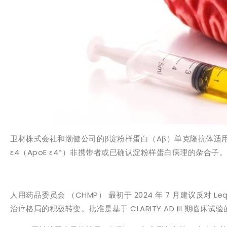
卫材株式会社和渤健公司的β淀粉样蛋白（Aβ）单克隆抗体适
ε4（ApoE ε4*）非携带者或已确认淀粉样蛋白病理的杂合子。
人用药品委员会 （CHMP） 最初于 2024 年 7 月建议反对 
治疗格局的积极转变。批准是基于 CLARITY AD III 期临床试