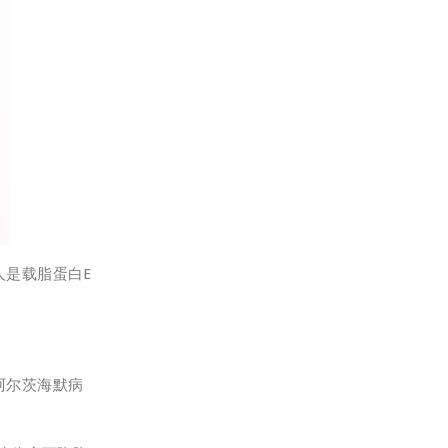
人是载脂蛋白E
着阿尔茨海默病