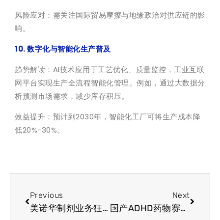
风险应对：需关注国际贸易摩擦与
地缘政治
对供应链的影
响。
10. 数字化与智能化生产普及
趋势解读：AI技术应用于工艺优化、质量监控，工业互联
网平台实现生产全流程智能化管理。例如，通过大数据分
析预测市场需求，减少库存积压。
效益提升：预计到2030年，智能化工厂可将生产成本降
低20%-30%。
Previous
Next
美诺华制剂业务狂增83.52%，原料药企稳回升，净利暴涨476%
国产ADHD药物赛道破局！立方制药斩获”聪明药”首仿批文