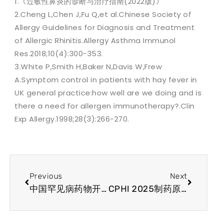
1.《过敏性鼻炎的诊断与治疗指南(2022版)》
2.Cheng L,Chen J,Fu Q,et al.Chinese Society of
Allergy Guidelines for Diagnosis and Treatment
of Allergic Rhinitis.Allergy Asthma Immunol
Res.2018;10(4):300-353.
3.White P,Smith H,Baker N,Davis W,Frew
A.Symptom control in patients with hay fever in
UK general practice:how well are we doing and is
there a need for allergen immunotherapy?.Clin
Exp Allergy.1998;28(3):266-270.
Previous
Next
中国罕见病药物开发趋势
CPHI 2025制药原料展简讯英国加强 ILAP 以加速获得创新药物