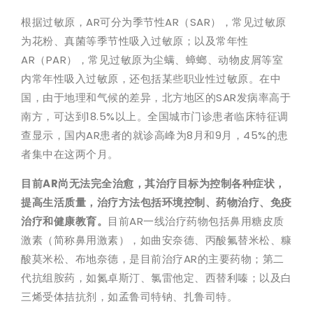
根据过敏原，AR可分为季节性AR（SAR），常见过敏原
为花粉、真菌等季节性吸入过敏原；以及常年性
AR（PAR），常见过敏原为尘螨、蟑螂、动物皮屑等室
内常年性吸入过敏原，还包括某些职业性过敏原。在中
国，由于地理和气候的差异，北方地区的SAR发病率高于
南方，可达到18.5%以上。全国城市门诊患者临床特征调
查显示，国内AR患者的就诊高峰为8月和9月，45%的患
者集中在这两个月。
目前AR尚无法完全治愈，其治疗目标为控制各种症状，
提高生活质量，治疗方法包括环境控制、药物治疗、免疫
治疗和健康教育。
目前AR一线治疗药物包括鼻用糖皮质
激素（简称鼻用激素），如曲安奈德、丙酸氟替米松、糠
酸莫米松、布地奈德，是目前治疗AR的主要药物；第二
代抗组胺药，如氮卓斯汀、氯雷他定、西替利嗪；以及白
三烯受体拮抗剂，如孟鲁司特钠、扎鲁司特。