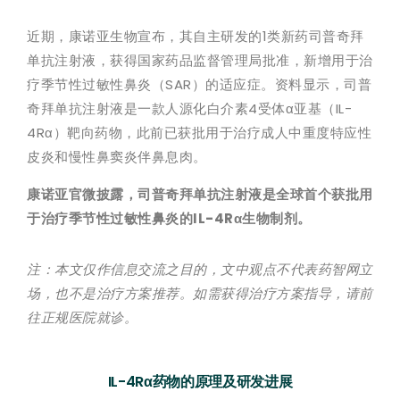
近期，康诺亚生物宣布，其自主研发的1类新药司普奇拜
单抗注射液，获得国家药品监督管理局批准，新增用于治
疗季节性过敏性鼻炎（SAR）的适应症。资料显示，司普
奇拜单抗注射液是一款人源化白介素4受体α亚基（IL-
4Rα）靶向药物，此前已获批用于治疗成人中重度特应性
皮炎和慢性鼻窦炎伴鼻息肉。
康诺亚官微披露，司普奇拜单抗注射液是全球首个获批用
于治疗季节性过敏性鼻炎的IL-4Rα生物制剂。
注：本文仅作信息交流之目的，文中观点不代表药智网立
场，也不是治疗方案推荐。如需获得治疗方案指导，请前
往正规医院就诊。
IL-4Rα药物的原理及研发进展