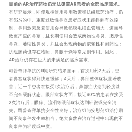
目前的AR治疗药物仍无法覆盖AR患者的全部临床需求。
有研究显示，即便规律使用鼻用激素和抗组胺药治疗，仍
有62%的中、重度过敏性鼻炎患者症状未能得到有效控
制。鼻用激素反复使用会导致黏膜毛细血管增大，进而导
致更严重的鼻塞，且长期使用会造成药物性鼻炎、肥厚性
鼻炎、萎缩性鼻炎，并且会出现药物的依赖性和耐药性；
抗组胺药也存在嗜睡、鼻眼干燥等常见副作用。因此，
AR治疗仍存在巨大的未满足的临床需求。
司普奇拜单抗的III期研究结果显示，首次用药2天后，患
者鼻塞症状得到快速缓解；4天后，鼻部整体症状显著改
善；近一半患者在接受1次治疗后，鼻部症状达到轻度甚
至完全缓解状态。眼部症状方面，接近90%的患者在接受
2次治疗后，眼痒、流泪等眼部症状达到轻微或完全消
失。司普奇拜单抗安全性良好，治疗组与安慰剂组治疗期
间不良事件发生率相当，绝大多数在治疗过程中出现的不
良事件为轻度或中度。