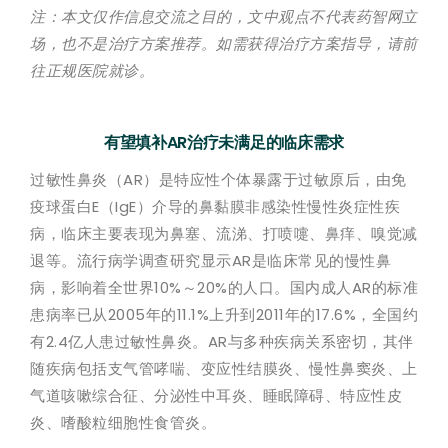
注：本文仅作信息交流之目的，文中观点不代表药智网立
场，也不是治疗方案推荐。如需获得治疗方案指导，请前
往正规医院就诊。
有望填补AR治疗未满足的临床需求
过敏性鼻炎（AR）是特应性个体暴露于过敏原后，由免
疫球蛋白E（IgE）介导的鼻黏膜非感染性慢性炎症性疾
病，临床主要表现为鼻塞、流涕、打喷嚏、鼻痒、嗅觉减
退等。流行病学调查研究显示AR是临床常见的慢性鼻
病，影响着全世界10%～20%的人口。国内成人AR的标准
患病率已从2005年的11.1%上升到2011年的17.6%，全国约
有2.4亿人患过敏性鼻炎。AR与多种疾病关系密切，其伴
随疾病包括支气管哮喘、变应性结膜炎、慢性鼻窦炎、上
气道咳嗽综合征、分泌性中耳炎、睡眠障碍、特应性皮
炎、嗜酸粒细胞性食管炎。