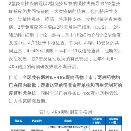
2型炎症性疾病是以2型免疫应答的慢性失衡导致的2型炎
症反应为共同特征的一大类疾病的统称，包括特应性皮
炎、过敏性鼻炎、哮喘、特应性皮炎、食物过敏等多种疾
病。2型免疫应答主要由2型天然淋巴细胞（ILC2）、2型
辅助性T细胞（Th2）参与，其中Th2细胞介导的2型免疫
反应中IL-4/13处于中枢位置。作为IL-4与IL-13受体的共
同亚基，IL-4Rα可抑制IL-4和IL-13双信号通路，阻断2型
炎症发展，是2型炎症性疾病的有效靶点，近年针对IL-
4Rα靶点的药物研发热度不断升温。
目前，
全球共有两种IL-4Rα靶向药物上市，两种药物均
已在国内获批，即康诺亚的司普奇拜单抗和再生元制药的
度普利尤单抗
，同时全球已有多条IL-4Rα靶向药物管线
进入临床研究后期。
表1 IL-4Rα抑制剂竞争格局