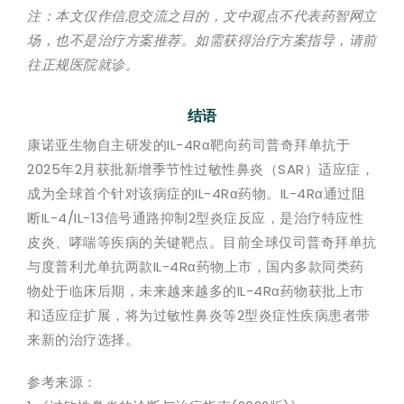
注：本文仅作信息交流之目的，文中观点不代表药智网立
场，也不是治疗方案推荐。如需获得治疗方案指导，请前
往正规医院就诊。
结语
康诺亚生物自主研发的IL-4Rα靶向药司普奇拜单抗于
2025年2月获批新增季节性过敏性鼻炎（SAR）适应症，
成为全球首个针对该病症的IL-4Rα药物。IL-4Rα通过阻
断IL-4/IL-13信号通路抑制2型炎症反应，是治疗特应性
皮炎、哮喘等疾病的关键靶点。目前全球仅司普奇拜单抗
与度普利尤单抗两款IL-4Rα药物上市，国内多款同类药
物处于临床后期，未来越来越多的IL-4Rα药物获批上市
和适应症扩展，将为过敏性鼻炎等2型炎症性疾病患者带
来新的治疗选择。
参考来源：