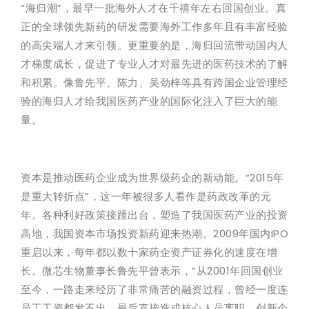
“海归潮”，最早一批海外人才在千禧年左右回国创业。真
正的全球领先新药的研发需要海外工作多年且有丰富经验
的高尖端人才来引领。更重要的是，海归回流带动国内人
才梯度成长，促进了专业人才对最先进的医药技术的了解
和积累。像鲁先平、陈力、吴劲梓等具有跨国企业管理经
验的海归人才给我国医药产业的国际化注入了巨大的能
量。
资本是推动医药企业成为世界级药企的新动能。“2015年
是重大转折点”，这一年被很多人看作是药政改革的元
年。各种利好政策接踵出台，塑造了我国医药产业的投资
高地，我国资本市场投资新药迎来热潮。2009年国内IPO
重启以来，每年都以数十家药企资产证券化的速度在增
长。微芯生物董事长鲁先平曾表示，“从2001年回国创业
至今，一路走来经历了非常痛苦的融资过程，曾经一度连
员工工资都发不出，最后直接造成核心人员离职，创新企