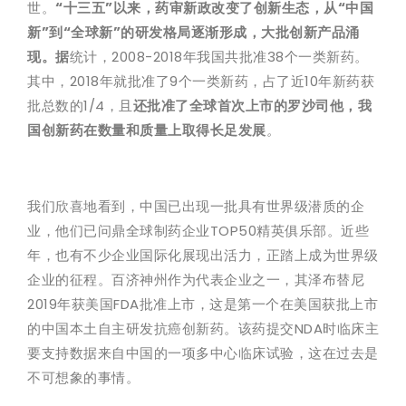
世。
“十三五”以来，药审新政改变了创新生态，从“中国
新”到“全球新”的研发格局逐渐形成，大批创新产品涌
现。据
统计，2008-2018年我国共批准38个一类新药。
其中，2018年就批准了9个一类新药，占了近10年新药获
批总数的1/4，且
还批准了全球首次上市的罗沙司他，我
国创新药在数量和质量上取得长足发展
。
我们欣喜地看到，中国已出现一批具有世界级潜质的企
业，他们已问鼎全球制药企业TOP50精英俱乐部。近些
年，也有不少企业国际化展现出活力，正踏上成为世界级
企业的征程。百济神州作为代表企业之一，其泽布替尼
2019年获美国FDA批准上市，这是第一个在美国获批上市
的中国本土自主研发抗癌创新药。该药提交NDA时临床主
要支持数据来自中国的一项多中心临床试验，这在过去是
不可想象的事情。