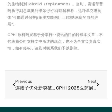
的生物制剂Teizeild（teplizumab）。当时，赛诺菲普
药执行副总裁奥利维尔·沙尔梅耶解释称，这种单克隆抗
体“可能通过保护β细胞功能来阻止1型糖尿病的自然进
展”。
CPHI 原料药展基于分享行业资讯的目的转载本文章，不
代表我公司支持文中所述的观点，也不为全文负责真实
性，如有侵权，请及时联系我们予以删除。
Previous
Next
连接子优化新突破！解锁 PROTAC 靶向递送新可能
CPHI 2025医药展会简讯；礼来加大亚洲供应链投资力度