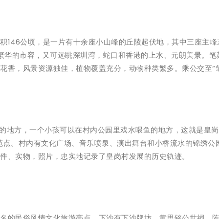
积146公顷，是一片有十余座小山峰的丘陵起伏地，其中三座主
瞰繁华的市容，又可远眺深圳湾，蛇口和香港的上水、元朗美景。
花香，风景资源独佳，植物覆盖充分，动物种类繁多。乘公交至“
万册的地方，一个小孩可以在村内公园里戏水喂鱼的地方，这就是皇
范点。村内有文化广场、音乐喷泉、演出舞台和小桥流水的锦绣公
件、实物，照片，忠实地记录了皇岗村发展的历史轨迹。
名的民俗风情文化旅游亮点。下沙有下沙牌坊、黄思铭公世祠、