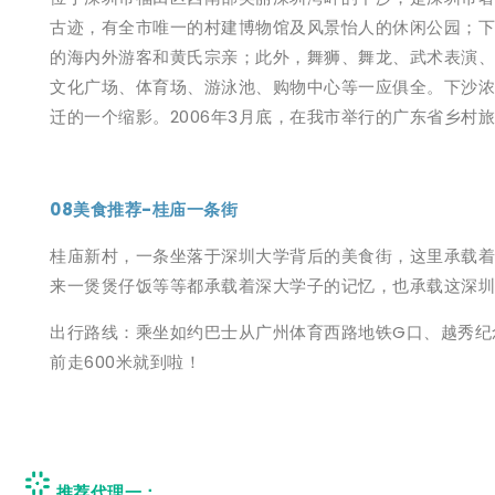
古迹，有全市唯一的村建博物馆及风景怡人的休闲公园；下
的海内外游客和黄氏宗亲；此外，舞狮、舞龙、武术表演、
文化广场、体育场、游泳池、购物中心等一应俱全。下沙浓
迁的一个缩影。2006年3月底，在我市举行的广东省乡村
08美食推荐-桂庙一条街
桂庙新村，一条坐落于深圳大学背后的美食街，这里承载着
来一煲煲仔饭等等都承载着深大学子的记忆，也承载这深圳
出行路线：乘坐如约巴士从广州体育西路地铁G口、越秀纪念
前走600米就到啦！
推荐代理一：