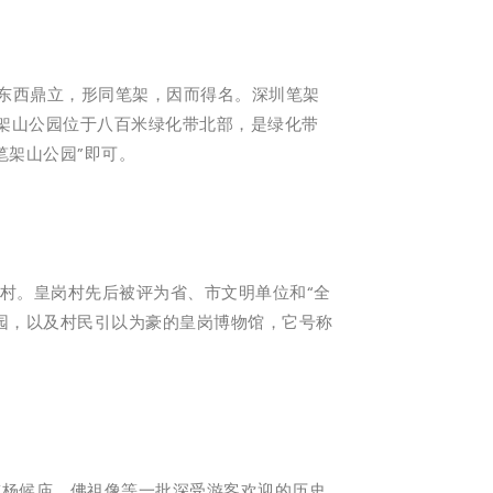
峰东西鼎立，形同笔架，因而得名。深圳笔架
笔架山公园位于八百米绿化带北部，是绿化带
笔架山公园”即可。
岗村。皇岗村先后被评为省、市文明单位和“全
园，以及村民引以为豪的皇岗博物馆，它号称
陈杨候庙、佛祖像等一批深受游客欢迎的历史