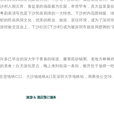
沙村人闹元宵、食盆菜的场面极为壮观，举世罕有，其大盆菜宴在2
粤剧表演等也是下沙民俗风情的一大特色。下沙村内花团锦簇、
郁的民俗风情文化，优美的商业、旅游、居住环境，成为了深圳
旅游经验交流会上，下沙社区(下沙村)成为被深圳市旅游局授牌的“
许多已毕业的深大学子青春的味道。馨香苑砂锅粥、老地方棒棒
的美食！白天游玩景点，晚上来到桂庙一条街，敞开肚子放肆一
堂地铁C口、大沙地地铁A口至深圳大学地铁站，再乘坐公交19、1
旅游 & 酒店预订服务