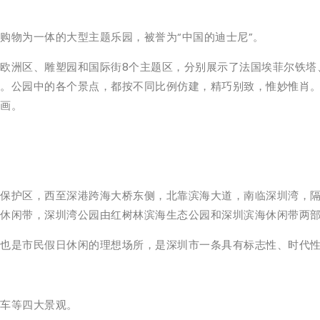
购物为一体的大型主题乐园，被誉为“中国的迪士尼”。
欧洲区、雕塑园和国际街8个主题区，分别展示了法国埃菲尔铁塔
。公园中的各个景点，都按不同比例仿建，精巧别致，惟妙惟肖
画。
保护区，西至深港跨海大桥东侧，北靠滨海大道，南临深圳湾，
的滨海休闲带，深圳湾公园由红树林滨海生态公园和深圳滨海休闲带两
也是市民假日休闲的理想场所，是深圳市一条具有标志性、时代
车等四大景观。