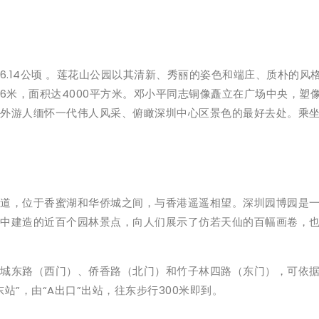
6.14公顷 。莲花山公园以其清新、秀丽的姿色和端庄、质朴的
6米，面积达4000平方米。邓小平同志铜像矗立在广场中央，塑
外游人缅怀一代伟人风采、俯瞰深圳中心区景色的最好去处。乘坐
道，位于香蜜湖和华侨城之间，与香港遥遥相望。深圳园博园是
中建造的近百个园林景点，向人们展示了仿若天仙的百幅画卷，
城东路（西门）、侨香路（北门）和竹子林四路（东门），可依
”，由“A出口”出站，往东步行300米即到。