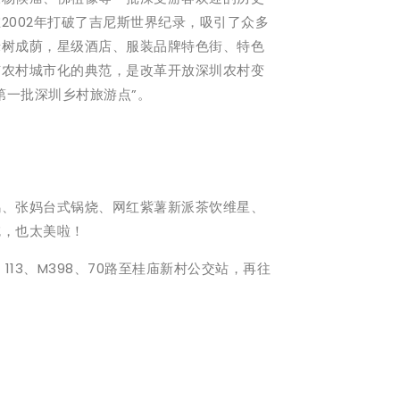
002年打破了吉尼斯世界纪录，吸引了众多
绿树成荫，星级酒店、服装品牌特色街、特色
市农村城市化的典范，是改革开放深圳农村变
第一批深圳乡村旅游点”。
鸡、张妈台式锅烧、网红紫薯新派茶饮维星、
吃，也太美啦！
13、M398、70路至桂庙新村公交站，再往