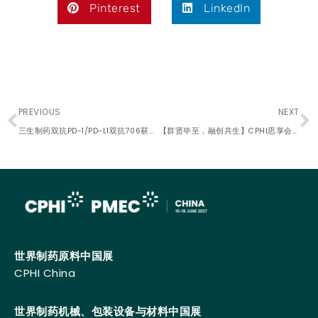
Pinterest
LinkedIn
PREVIOUS
NEXT
三生制药双抗PD-1/PD-L1双抗706获批两项II期临床，用于治疗消化系统肿瘤和非小细胞肺癌
【群贤毕至，融创共生】CPHI思享会—2025第五届医药创新产业年会今日璀璨启幕！
世界制药原料中国展
CPHI China
世界制药机械、包装设备与材料中国展