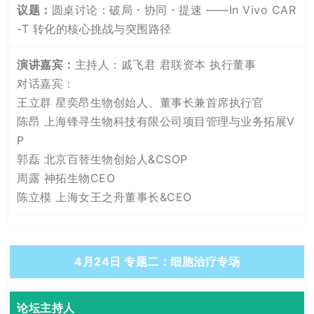
圆桌讨论：破局・协同・提速 ——In Vivo CAR
-T 转化的核心挑战与突围路径
主持人：戚飞君 君联资本 执行董事
对话嘉宾：
王立群 星奕昂生物创始人、董事长兼首席执行官
陈昂 上海锋寻生物科技有限公司项目管理与业务拓展V
P
郭磊 北京百替生物创始人&CSOP
周露 神拓生物CEO
陈立模 上海女王之舟董事长&CEO
4月24日 专题二：细胞治疗专场
论坛主持人