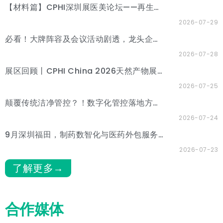
【材料篇】CPHI深圳展医美论坛——再生材料与功效护肤分论坛
2026-07-29
必看！大牌阵容及会议活动剧透，龙头企业齐聚CPHI深圳展！
2026-07-28
展区回顾丨CPHI China 2026天然产物展区圆满收官，9月深圳精彩继续
2026-07-25
颠覆传统洁净管控？！数字化管控落地方案，CPHI深圳展一站式解锁
2026-07-24
9月深圳福田，制药数智化与医药外包服务展区焕新来袭，聚焦“AI+CXO”高端生态圈
2026-07-23
了解更多→
合作媒体