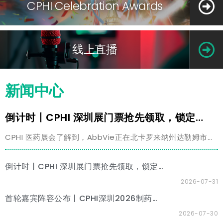
CPHI Celebration Awards
线上直播
新闻中心
倒计时丨CPHI 深圳展门票抢先领取，锁定行业风口！
CPHI 医药展会了解到，AbbVie正在北卡罗来纳州达勒姆市建
设一个耗资14亿美元的新生产园区，作为其在美国的小容量注
射剂卓越制造中心。
倒计时丨CPHI 深圳展门票抢先领取，锁定行业风口！
2026-07-31
首轮嘉宾阵容公布丨CPHI深圳2026制药高质量发展大会暨第五届天然产物合成和药物先进制造方法国际研讨会
2026-07-30