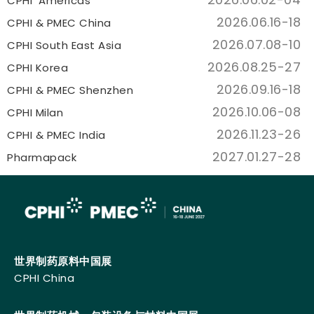
CPHI Americas
2026.06.16-18
CPHI & PMEC China
2026.07.08-10
CPHI South East Asia
2026.08.25-27
CPHI Korea
2026.09.16-18
CPHI & PMEC Shenzhen
2026.10.06-08
CPHI Milan
2026.11.23-26
CPHI & PMEC India
2027.01.27-28
Pharmapack
世界制药原料中国展
CPHI China