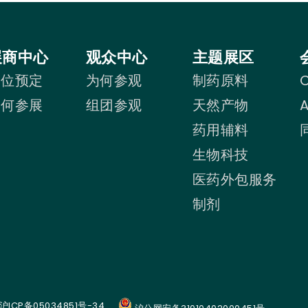
展商中心
观众中心
主题展区
展位预定
为何参观
制药原料
C
为何参展
组团参观
天然产物
药用辅料
生物科技
医药外包服务
制剂
沪ICP备05034851号-34